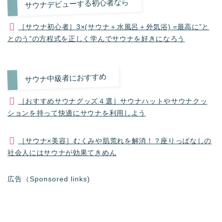
サウナデビューする初心者なら
［サウナ初心者］3×(サウナ＋水風呂＋外気浴) =最高に”と
とのう”の方程式を正しく学んでサウナを好きになろう
サウナ中級者におすすめ
［おすすめサウナグッズ４選］サウナハットやサウナクッ
ションを持って快適にサウナを利用しよう
［サウナ×美容］むくみや肌荒れを解消！？座りっぱなしの
社会人にはサウナが効果てきめん
広告（Sponsored links)