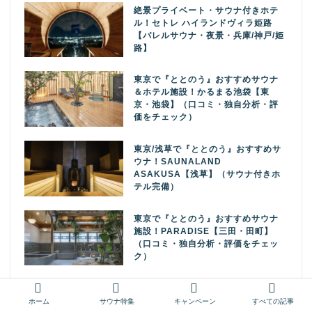
絶景プライベート・サウナ付きホテ
ル！セトレ ハイランドヴィラ姫路
【バレルサウナ・夜景・兵庫/神戸/姫
路】
東京で『ととのう』おすすめサウナ
＆ホテル施設！かるまる池袋【東
京・池袋】（口コミ・独自分析・評
価をチェック）
東京/浅草で『ととのう』おすすめサ
ウナ！SAUNALAND
ASAKUSA【浅草】（サウナ付きホ
テル完備）
東京で『ととのう』おすすめサウナ
施設！PARADISE【三田・田町】
（口コミ・独自分析・評価をチェッ
ク）
(岐阜/土岐) 時のホテル
ホーム
サウナ特集
キャンペーン
すべての記事