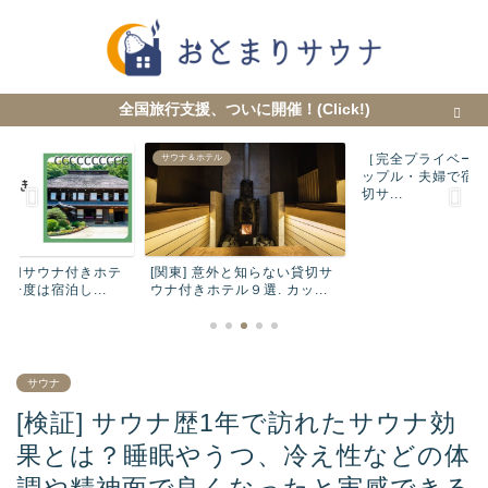
全国旅行支援、ついに開催！(Click!)
［完全プライベー
テル
サウナ＆ホテル
サウナ＆ホテル
ップル・夫婦で宿
切サ...
 貸切サウナ付きホテ
[関東] 意外と知らない貸切サ
もが一度は宿泊し...
ウナ付きホテル９選. カッ...
サウナ
[検証] サウナ歴1年で訪れたサウナ効
果とは？睡眠やうつ、冷え性などの体