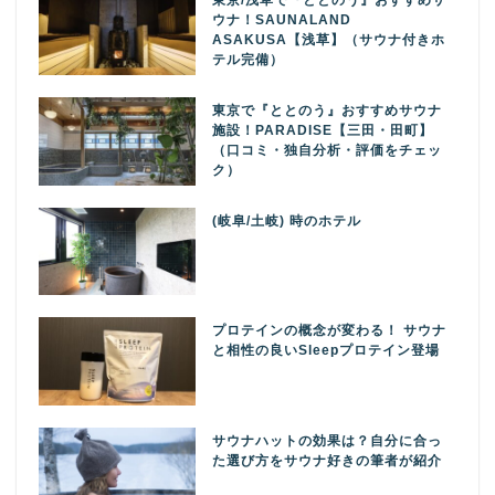
東京/浅草で『ととのう』おすすめサ
ウナ！SAUNALAND
ASAKUSA【浅草】（サウナ付きホ
テル完備）
東京で『ととのう』おすすめサウナ
施設！PARADISE【三田・田町】
（口コミ・独自分析・評価をチェッ
ク）
(岐阜/土岐) 時のホテル
プロテインの概念が変わる！ サウナ
と相性の良いSleepプロテイン登場
サウナハットの効果は？自分に合っ
た選び方をサウナ好きの筆者が紹介