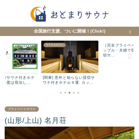
全国旅行支援、ついに開催！(Click!)
［完全プライベー
テル
サウナ＆ホテル
サウナ＆ホテル
ップル・夫婦で宿
切サ...
 貸切サウナ付きホテ
[関東] 意外と知らない貸切サ
もが一度は宿泊し...
ウナ付きホテル９選. カッ...
プライベートサウナ
(山形/上山) 名月荘