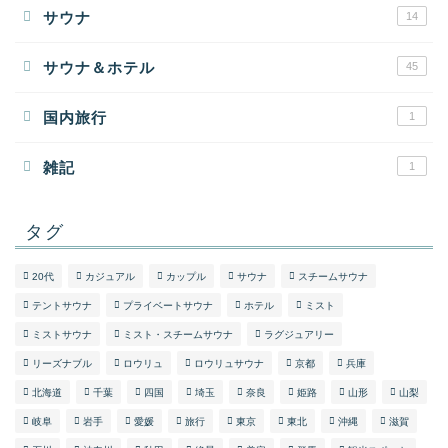
サウナ
14
サウナ＆ホテル
45
国内旅行
1
雑記
1
タグ
20代
カジュアル
カップル
サウナ
スチームサウナ
テントサウナ
プライベートサウナ
ホテル
ミスト
ミストサウナ
ミスト・スチームサウナ
ラグジュアリー
リーズナブル
ロウリュ
ロウリュサウナ
京都
兵庫
北海道
千葉
四国
埼玉
奈良
姫路
山形
山梨
岐阜
岩手
愛媛
旅行
東京
東北
沖縄
滋賀