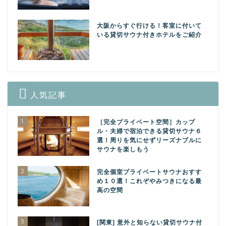
大阪からすぐ行ける！客室に付いて
いる貸切サウナ付きホテルをご紹介
人気記事
1
［完全プライベート空間］カップ
ル・夫婦で宿泊できる貸切サウナ６
選！周りを気にせずリーズナブルに
サウナを楽しもう
2
完全個室プライベートサウナおすす
め１０選！これぞやみつきになる最
高の空間
3
[関東] 意外と知らない貸切サウナ付