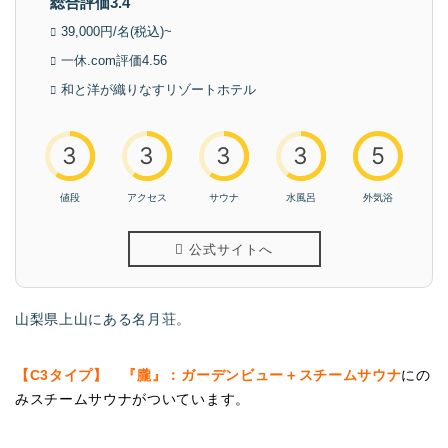
総合評価3.4
39,000円/名(税込)~
一休.com評価4.56
和と洋が織りなすリゾートホテル
3
3
3
3
5
値段
アクセス
サウナ
水風呂
外気浴
公式サイトへ
山梨県上山にある名月荘。
【C3タイプ】 『朧』：ガーデンビュー＋スチームサウナ
にの
みスチームサウナがついています。