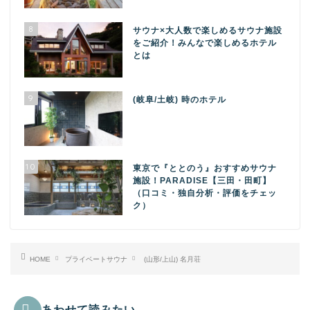
8
サウナ×大人数で楽しめるサウナ施設
をご紹介！みんなで楽しめるホテル
とは
9
(岐阜/土岐) 時のホテル
10
東京で『ととのう』おすすめサウナ
施設！PARADISE【三田・田町】
（口コミ・独自分析・評価をチェッ
ク）
HOME
プライベートサウナ
(山形/上山) 名月荘
あわせて読みたい