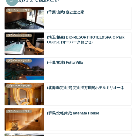
プライベートサウナ
(千葉/山武) 森と空と家
プライベートサウナ
(埼玉/越生) BIO-RESORT HOTEL&SPA O Park
OGOSE (オーパークおごせ)
プライベートサウナ
(千葉/富津) Futtu Villa
プライベートサウナ
(北海道/定山渓) 定山渓万世閣ホテルミリオーネ
プライベートサウナ
(群馬/北軽井沢)Tatehata House