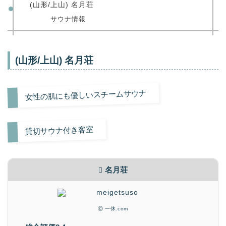
(山形/上山) 名月荘
サウナ情報
(山形/上山) 名月荘
女性の肌にも優しいスチームサウナ
貸切サウナ付き客室
名月荘
Ⓒ 一休.com