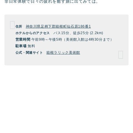
非日常体験で日々の疲れを癒す旅に出てみては。
神奈川県足柄下郡箱根町仙石原186番1
住所
バス15分、徒歩25分 (2.2km)
ホテルからのアクセス
営業時間
午前9時～午後5時（美術館入館は4時30分まで）
駐車場
無料
箱根ラリック美術館
公式・関連サイト