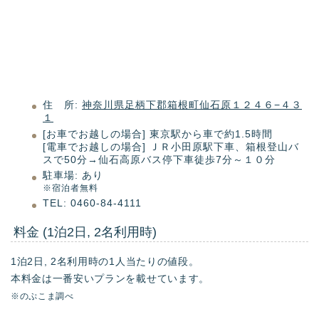
住 所:
神奈川県足柄下郡箱根町仙石原１２４６−４３
１
[お車でお越しの場合] 東京駅から車で約1.5時間
[電車でお越しの場合] ＪＲ小田原駅下車、箱根登山バ
スで50分→仙石高原バス停下車徒歩7分～１０分
駐車場: あり
※宿泊者無料
TEL: 0460-84-4111
料金 (1泊2日, 2名利用時)
1泊2日, 2名利用時の1人当たりの値段。
本料金は一番安いプランを載せています。
※のぷこま調べ