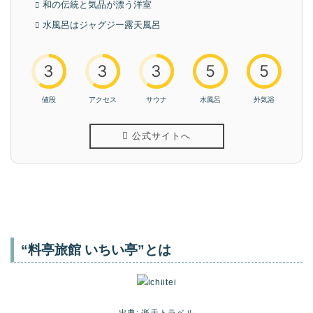
和の伝統と気品が漂う洋室
水風呂はジャグジー露天風呂
3
3
3
5
5
値段
アクセス
サウナ
水風呂
外気浴
公式サイトへ
“料亭旅館 いちい亭”とは