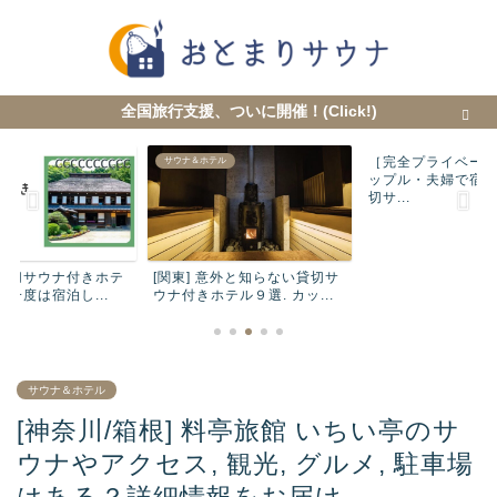
全国旅行支援、ついに開催！(Click!)
［完全プライベー
テル
サウナ＆ホテル
サウナ＆ホテル
ップル・夫婦で宿
切サ...
 貸切サウナ付きホテ
[関東] 意外と知らない貸切サ
もが一度は宿泊し...
ウナ付きホテル９選. カッ...
サウナ＆ホテル
[神奈川/箱根] 料亭旅館 いちい亭のサ
ウナやアクセス, 観光, グルメ, 駐車場