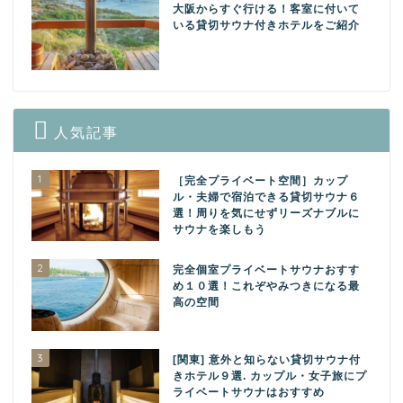
大阪からすぐ行ける！客室に付いて
いる貸切サウナ付きホテルをご紹介
人気記事
1
［完全プライベート空間］カップ
ル・夫婦で宿泊できる貸切サウナ６
選！周りを気にせずリーズナブルに
サウナを楽しもう
2
完全個室プライベートサウナおすす
め１０選！これぞやみつきになる最
高の空間
3
[関東] 意外と知らない貸切サウナ付
きホテル９選. カップル・女子旅にプ
ライベートサウナはおすすめ