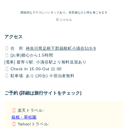
開放的なテラスにハンモックあり。有意義なひと時を過ごせます
Ⓒ じゃらん
アクセス
住 所:
神奈川県足柄下郡箱根町小涌谷519-9
[お車]都心から1.5時間
[電車] 最寄り駅: 小涌谷駅より無料送迎あり
Check In 15:00-Out 11:00
駐車場: あり (20台) ※宿泊者無料
ご予約 (詳細は旅行サイトをチェック)
楽天トラベル:
箱根・翠松園
Yahoo!トラベル: