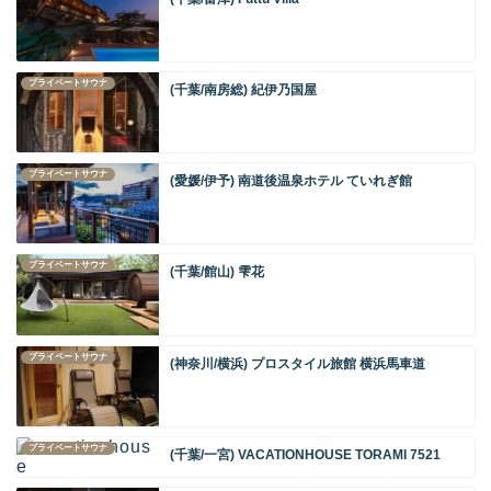
プライベートサウナ
(千葉/南房総) 紀伊乃国屋
プライベートサウナ
(愛媛/伊予) 南道後温泉ホテル ていれぎ館
プライベートサウナ
(千葉/館山) 雫花
プライベートサウナ
(神奈川/横浜) プロスタイル旅館 横浜馬車道
プライベートサウナ
(千葉/一宮) VACATIONHOUSE TORAMI 7521