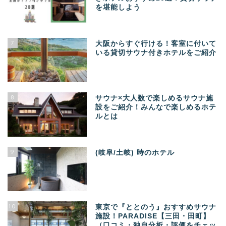
を堪能しよう
7
大阪からすぐ行ける！客室に付いて
いる貸切サウナ付きホテルをご紹介
8
サウナ×大人数で楽しめるサウナ施
設をご紹介！みんなで楽しめるホテ
ルとは
9
(岐阜/土岐) 時のホテル
10
東京で『ととのう』おすすめサウナ
施設！PARADISE【三田・田町】
（口コミ・独自分析・評価をチェッ