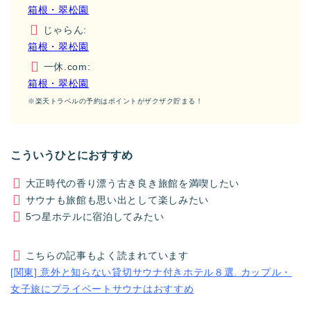
箱根・翠松園
じゃらん:
箱根・翠松園
一休.com:
箱根・翠松園
※楽天トラベルの予約はポイントがザクザク貯まる！
こういうひとにおすすめ
大正時代の香り漂う古き良き旅館を満喫したい
サウナも旅館も思い出として楽しみたい
5つ星ホテルに宿泊してみたい
こちらの記事もよく読まれています
[関東] 意外と知らない貸切サウナ付きホテル８選. カップル・
女子旅にプライベートサウナはおすすめ