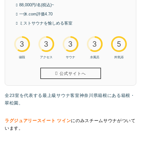
88,000円/名(税込)~
一休.com評価4.70
ミストサウナを愉しめる客室
3
3
3
3
5
値段
アクセス
サウナ
水風呂
外気浴
公式サイトへ
全23室を代表する最上級サウナ客室神奈川県箱根にある箱根・
翠松園。
ラグジュアリースイート ツイン
にのみスチームサウナがついて
います。