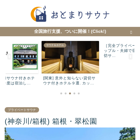
全国旅行支援、ついに開催！(Click!)
［完全プライベー
テル
サウナ＆ホテル
サウナ＆ホテル
ップル・夫婦で宿
切サ...
 貸切サウナ付きホテ
[関東] 意外と知らない貸切サ
もが一度は宿泊し...
ウナ付きホテル９選. カッ...
プライベートサウナ
(神奈川/箱根) 箱根・翠松園