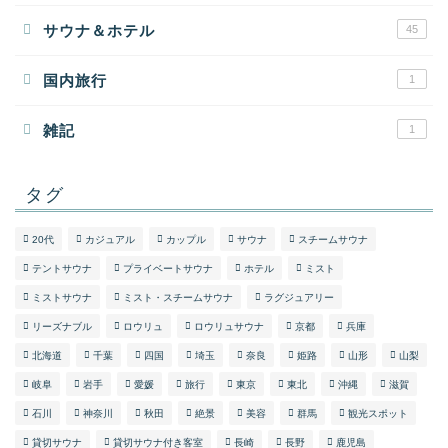
サウナ＆ホテル
45
国内旅行
1
雑記
1
タグ
20代
カジュアル
カップル
サウナ
スチームサウナ
テントサウナ
プライベートサウナ
ホテル
ミスト
ミストサウナ
ミスト・スチームサウナ
ラグジュアリー
リーズナブル
ロウリュ
ロウリュサウナ
京都
兵庫
北海道
千葉
四国
埼玉
奈良
姫路
山形
山梨
岐阜
岩手
愛媛
旅行
東京
東北
沖縄
滋賀
石川
神奈川
秋田
絶景
美容
群馬
観光スポット
貸切サウナ
貸切サウナ付き客室
長崎
長野
鹿児島