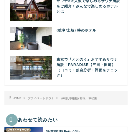
8
サウナ×大人数で楽しめるサウナ施設
をご紹介！みんなで楽しめるホテル
とは
9
(岐阜/土岐) 時のホテル
10
東京で『ととのう』おすすめサウナ
施設！PARADISE【三田・田町】
（口コミ・独自分析・評価をチェッ
ク）
HOME
プライベートサウナ
(神奈川/箱根) 箱根・翠松園
あわせて読みたい
プライベートサウナ
(千葉/富津) Futtu Villa