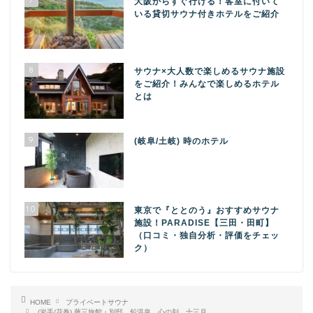
大阪からすぐ行ける！客室に付いて
いる貸切サウナ付きホテルをご紹介
8
サウナ×大人数で楽しめるサウナ施設
をご紹介！みんなで楽しめるホテル
とは
9
(岐阜/土岐) 時のホテル
10
東京で『ととのう』おすすめサウナ
施設！PARADISE【三田・田町】
（口コミ・独自分析・評価をチェッ
ク）
HOME
プライベートサウナ
(岩手/花巻) 藤三旅館・別邸 鉛温泉 心の刻 十三月