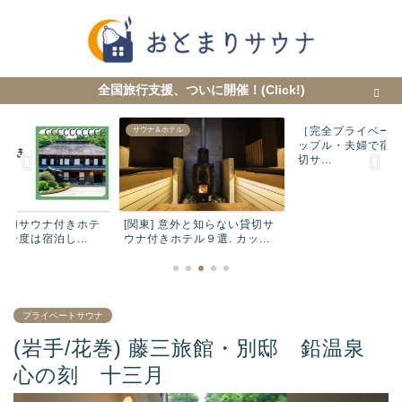
全国旅行支援、ついに開催！(Click!)
［完全プライベー
テル
サウナ＆ホテル
サウナ＆ホテル
ップル・夫婦で宿
切サ...
 貸切サウナ付きホテ
[関東] 意外と知らない貸切サ
もが一度は宿泊し...
ウナ付きホテル９選. カッ...
プライベートサウナ
(岩手/花巻) 藤三旅館・別邸 鉛温泉
心の刻 十三月