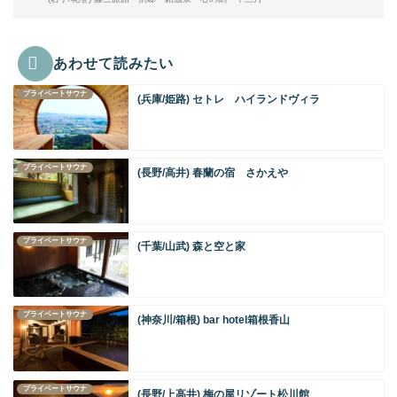
あわせて読みたい
プライベートサウナ
(兵庫/姫路) セトレ ハイランドヴィラ
プライベートサウナ
(長野/高井) 春蘭の宿 さかえや
プライベートサウナ
(千葉/山武) 森と空と家
プライベートサウナ
(神奈川/箱根) bar hotel箱根香山
プライベートサウナ
(長野/上高井) 梅の屋リゾート松川館